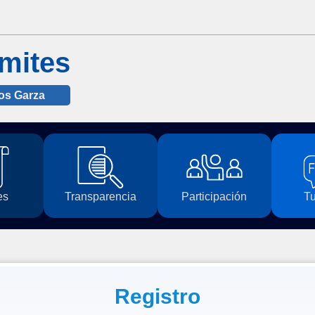
mites
los Garza
es
Transparencia
Participación
Tu
Registro